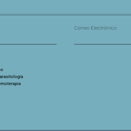
Correo Electrónico
co
arasitología
emoterapia