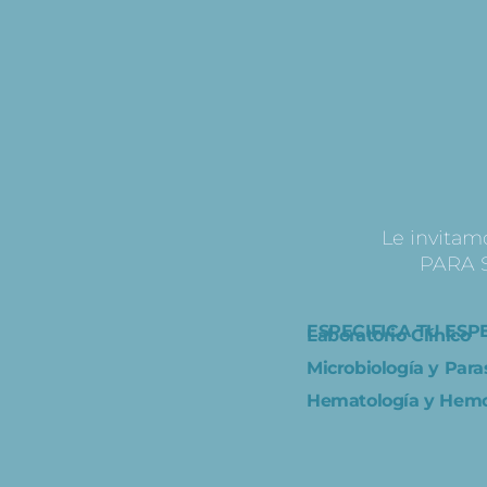
Le invitam
PARA S
ESPECIFICA TU ES
Laboratorio Clínico
Microbiología y Para
Hematología y Hemo