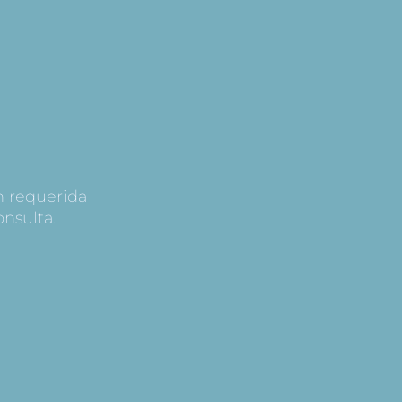
S
n requerida
nsulta.