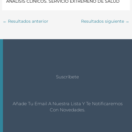
ANÁLISIS CLÍNICOS. SERVICIO EXTREMEÑO DE SALUD
←
Resultados anterior
Resultados siguiente
→
Suscríbete
Añade Tu Email A Nuestra Lista Y Te Notificaremos
Con Novedades.